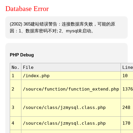
Database Error
(2002) 365建站错误警告：连接数据库失败，可能的原
因：1、数据库密码不对; 2、mysql未启动。
PHP Debug
No.
File
Line
1
/index.php
10
2
/source/function/function_extend.php
1376
3
/source/class/jzmysql.class.php
248
4
/source/class/jzmysql.class.php
170