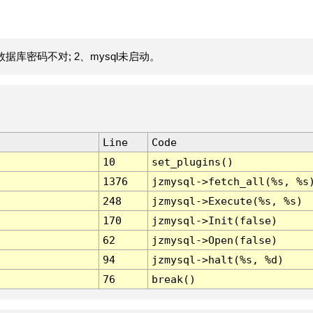
据库密码不对; 2、mysql未启动。
Line
Code
10
set_plugins()
1376
jzmysql->fetch_all(%s, %s
248
jzmysql->Execute(%s, %s)
170
jzmysql->Init(false)
62
jzmysql->Open(false)
94
jzmysql->halt(%s, %d)
76
break()