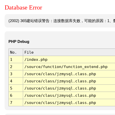
Database Error
(2002) 365建站错误警告：连接数据库失败，可能的原因：1、数
PHP Debug
No.
File
1
/index.php
2
/source/function/function_extend.php
3
/source/class/jzmysql.class.php
4
/source/class/jzmysql.class.php
5
/source/class/jzmysql.class.php
6
/source/class/jzmysql.class.php
7
/source/class/jzmysql.class.php